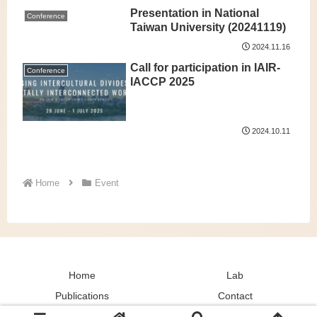
Presentation in National
Conference
Taiwan University (20241119)
2024.11.16
Call for participation in IAIR-
Conference
IACCP 2025
2024.10.11
Home
Event
Home
Lab
Publications
Contact